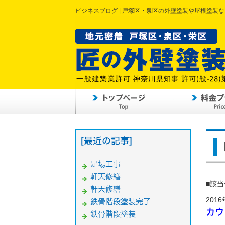
ビジネスブログ | 戸塚区・泉区の外壁塗装や屋根塗装
[最近の記事]
足場工事
軒天修繕
■該当
軒天修繕
2016
鉄骨階段塗装完了
カウ
鉄骨階段塗装